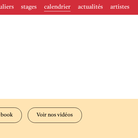
uliers
stages
calendrier
actualités
artistes
ebook
Voir nos vidéos